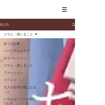
BLOG
コラム・感じること
全ての記事
パーソナルカラー
カラーレッスン
コラム・感じること
ファッション
イベント
大人の女性の気になる
こと
いろんなシーンの色に
ついて