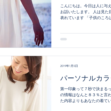
こんにちは。今日は人に与
お話いたします。 人は見た
表れています 「子供のころ
よ」と言われて育ちました。
れ、気づいたことがあります。
2019年1月5日
パーソナルカラ
第一印象って７秒で決まるっ
の情報はなんと８３％と言われていま
た内容よりもあなたの着てい
印象に残っているのです。 