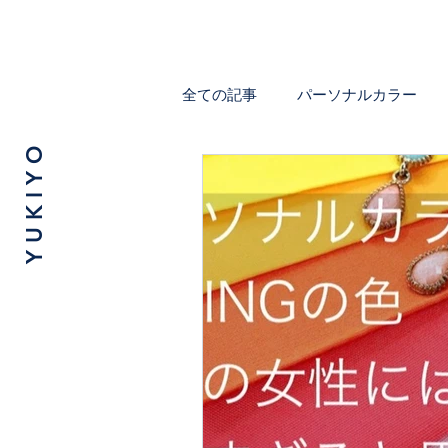
全ての記事
パーソナルカラー
Y U K I Y O
大人の女性の気になること