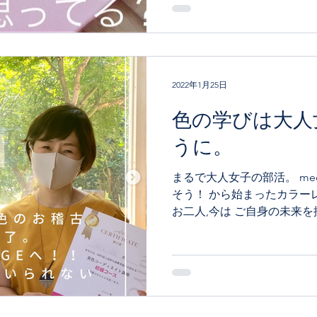
2022年1月25日
色の学びは大人
うに。
まるで大人女子の部活。 meets
そう！ から始まったカラー
お二人,今は ご自身の未来
てる自分を イメージできる
ません✨✨...