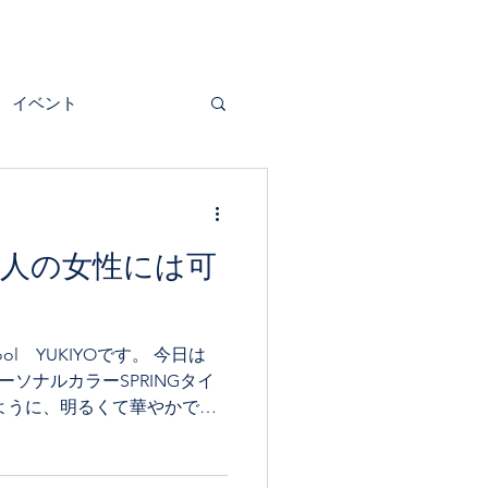
イベント
は大人の女性には可
ool YUKIYOです。 今日は
パーソナルカラーSPRINGタイ
ように、明るくて華やかでク
でSPRINGになると、40-
..