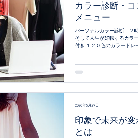
カラー診断・コ
メニュー
パーソナルカラー診断 ２時間
そして人生が好転するカラ
付き １２０色のカラードレ
色のブループを決定いたしま
を把握し、身に着ける時の
ます。...
2020年5月29日
印象で未来が変
とは