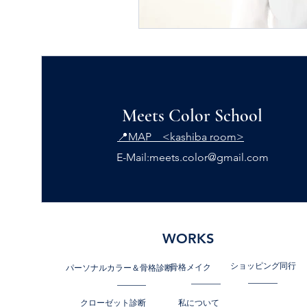
Meets Color School
📍MAP <kashiba room>
E-Mail:
meets.color@gmail.com
WORKS
ショッピング同行
骨格メイク
パーソナルカラー＆骨格診断
クローゼット診断
私について