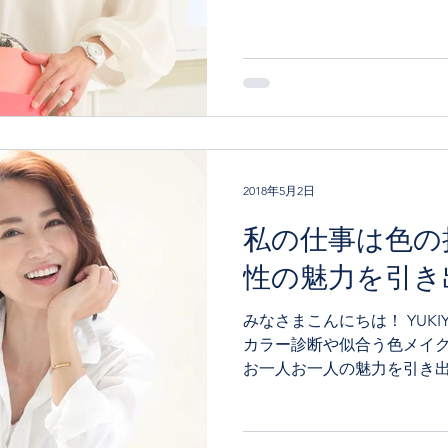
が、 印象UPに効果的とい
ラーとは...
2018年5月2日
私の仕事は色の
性の魅力を引き
みなさまこんにちは！ YUKIYOです。 現在、パーソナル
カラー診断や似合う色メイ
お一人お一人の魅力を引き
います。 また、「カラーを
て”資格取得講座”の開催も
ント...