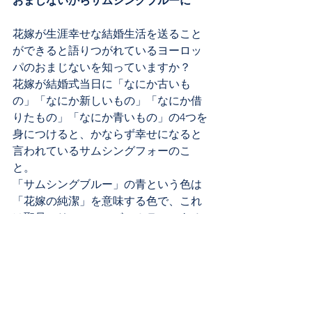
おまじないからサムシングブルーに
花嫁が生涯幸せな結婚生活を送ること
ができると語りつがれているヨーロッ
パのおまじないを知っていますか？
花嫁が結婚式当日に「なにか古いも
の」「なにか新しいもの」「なにか借
りたもの」「なにか青いもの」の4つを
身につけると、かならず幸せになると
言われているサムシングフォーのこ
と。
「サムシングブルー」の青という色は
「花嫁の純潔」を意味する色で、これ
は聖母マリアのシンボルカラーである
ことに由来してるとされています。
このサムシングブルーは目立たないと
ころに取り入れるのがしきたりです。
ブーケやヘッドドレスに青い花を用い
たり、ガーターベルトに青いリボンを