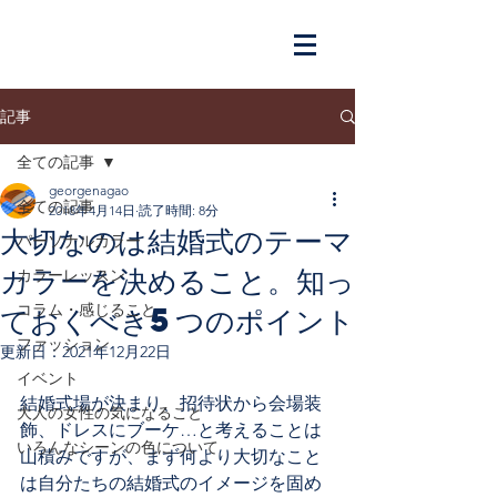
記事
全ての記事
georgenagao
全ての記事
2018年4月14日
読了時間: 8分
大切なのは結婚式のテーマ
パーソナルカラー
カラーを決めること。知っ
カラーレッスン
ておくべき5つのポイント
コラム・感じること
ファッション
更新日：
2021年12月22日
イベント
結婚式場が決まり、招待状から会場装
大人の女性の気になること
飾、ドレスにブーケ…と考えることは
いろんなシーンの色について
山積みですが、まず何より大切なこと
は自分たちの結婚式のイメージを固め