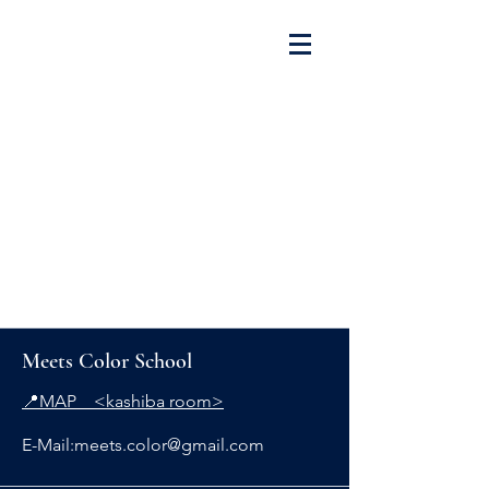
Meets Color School
📍MAP <kashiba room>
E-Mail:
meets.color@gmail.com