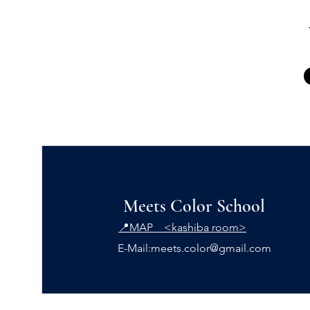
Meets Color School
📍MAP <kashiba room>
E-Mail:
meets.color@gmail.com