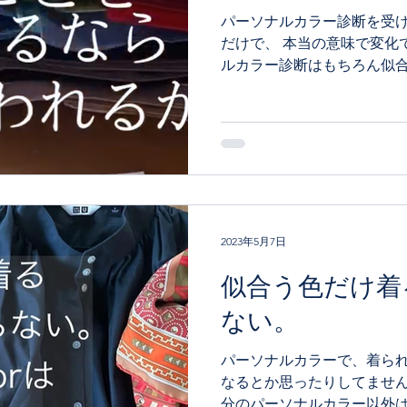
パーソナルカラー診断を受
だけで、 本当の意味で変化
ルカラー診断はもちろん似
変化を与えてくれます。 だ
や魅力を引き出し、自分ら
断の後からが大切。...
2023年5月7日
似合う色だけ着
ない。
パーソナルカラーで、着られ
なるとか思ったりしてません
分のパーソナルカラー以外