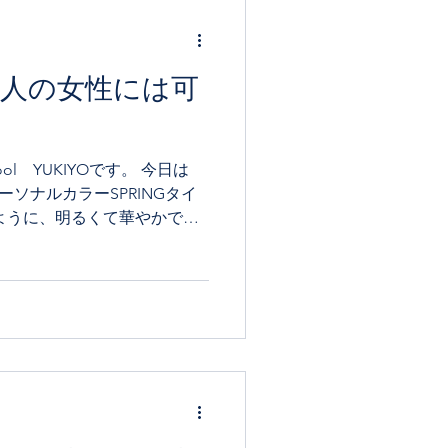
は大人の女性には可
ool YUKIYOです。 今日は
パーソナルカラーSPRINGタイ
ように、明るくて華やかでク
でSPRINGになると、40-
..