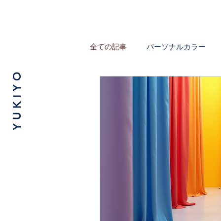
全ての記事
パーソナルカラー
Y U K I Y O
大人の女性の気になること