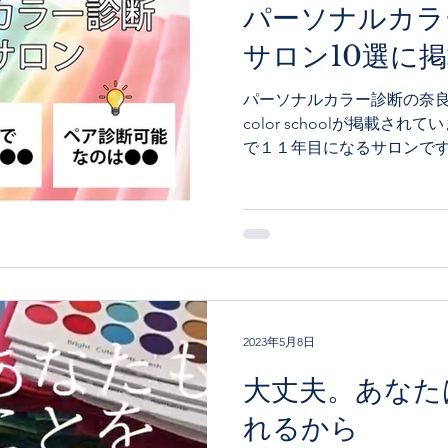
パーソナルカラ
サロン10選に
パーソナルカラー診断の奈良お
color schoolが掲載さ
で１１年目になるサロンです
笑顔に出会えるよう 精進し
ー診断をよりもっと身近に感じ
2023年5月8日
大丈夫。あなた
れるから