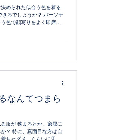
け決められた似合う色を着る
できるでしょうか？ パーソナ
合う色で顔写りをよく即席に
けど、内面からあなたの個性
しく生きていくにはカラー診
るなんてつまら
る服が 狭まるとか、窮屈に
か？ 特に、真面目な方は自
は着ちゃダメ。くらいに思う