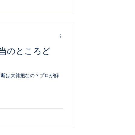
パーソナルカラー診断の手順
ての方も安心して受けられる
しますね。 カラー診断の手
ー診断は、専門家があなたの
、似合う色のグループを見つ
は「春・夏・秋・冬」の4つ
、診断の流れはどのサロンで
当のところど
グ まずは、あなた
ョンの好み、悩みを聞きま
たいか、どんなシーンで色を
診断は大雑把なの？プロが解
、診断の方向性が決まりま
を顔の近
血色の変化を観察します。色
く見えたり、逆にくすんで見
 タイプの判定 ..