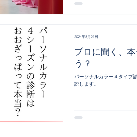
になりませんか？今回は、
を丁寧に解説します。初め
ように、わかりやすくお伝え
順を知ろう パーソナルカラ
肌や瞳、髪の色を見ながら
2024年5月21日
けるプロセスです。一般的に
のタイプに分けられますが
プロに聞く、本
もほぼ共通しています。 カウンセリン
う？
の普段のメイクやファッシ
す。どんなイメージになり
パーソナルカラー４タイプ
活かしたいかを話すことで
説します。
す。 ドレープ（色布）をあてる いくつかの色布
くにあてて、肌の明るさや
によって顔色がパッと明る
えたりするのがわかりますよ。