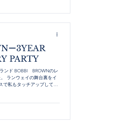
WNー3YEAR
Y PARTY
ンド BOBBI BROWNのレ
。 ランウェイの舞台裏をイ
ースで私もタッチアップしても
て今はマットより”ツヤ肌”。
..