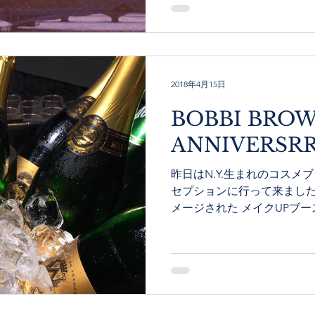
2018年4月15日
BOBBI BRO
ANNIVERSRR
昨日はN.Y.生まれのコスメブラ
セプションに行って来ました
メージされた メイクUPブ
らいました。 トレンドとし
特にアラフォー以降はお肌に.