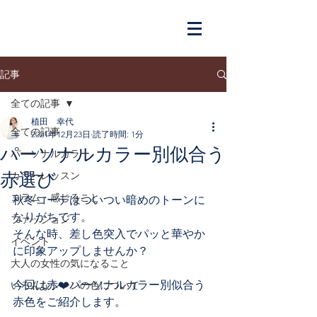
記事
全ての記事
植田 幸代
全ての記事
2021年12月23日
読了時間: 1分
パーソナルカラー別似合う
パーソナルカラー
赤選び
カラーレッスン
コラム・感じること
秋冬コーデはついつい暗めのトーンに
なりがちです。
ファッション
そんな時、差し色突入でパッと華やか
イベント
に印象アップしませんか？
大人の女性の気になること
今回は赤❤️パーソナルカラー別似合う
いろんなシーンの色について
赤色をご紹介します。