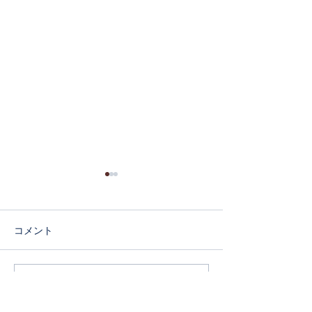
コメント
コメントを追加…
当サロンがご紹介されま
大丈夫。あなた
した
と変われるから