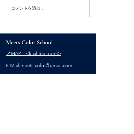
コメントを追加…
当サロンがご紹介されま
似合う色だけ着
した
つまらない。
Meets Color School
📍MAP <kashiba room>
E-Mail:
meets.color@gmail.com
お問い合わせ
ご不明点などございましたら、お気軽に​お問
い合わせください。