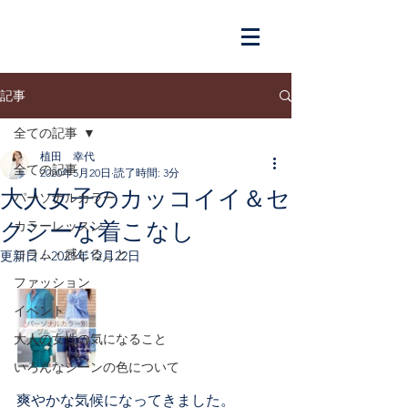
記事
全ての記事
植田 幸代
全ての記事
2020年5月20日
読了時間: 3分
大人女子のカッコイイ＆セ
パーソナルカラー
クシーな着こなし
カラーレッスン
コラム・感じること
更新日：
2021年12月22日
ファッション
イベント
大人の女性の気になること
いろんなシーンの色について
爽やかな気候になってきました。