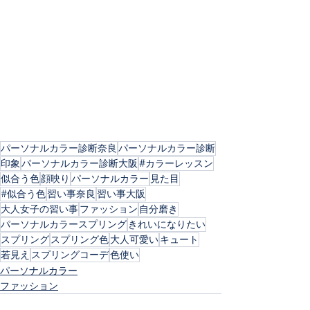
パーソナルカラー診断奈良
パーソナルカラー診断
印象
パーソナルカラー診断大阪
#カラーレッスン
似合う色
顔映り
パーソナルカラー
見た目
#似合う色
習い事奈良
習い事大阪
大人女子の習い事
ファッション
自分磨き
パーソナルカラースプリング
きれいになりたい
スプリング
スプリング色
大人可愛い
キュート
若見え
スプリングコーデ
色使い
パーソナルカラー
ファッション