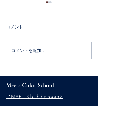
コメント
コメントを追加…
当サロンがご紹介されま
大丈夫。あなた
した
と変われるから
Meets Color School
📍MAP <kashiba room>
E-Mail:
meets.color@gmail.com
お問い合わせ