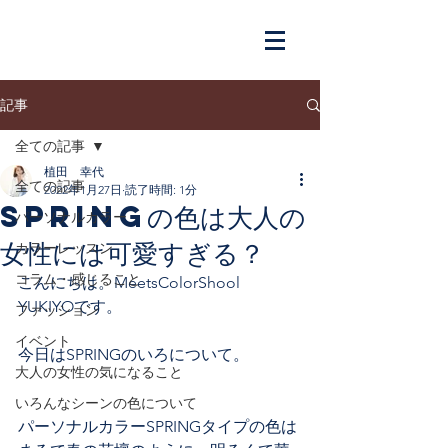
記事
全ての記事
植田 幸代
全ての記事
2022年1月27日
読了時間: 1分
springの色は大人の
パーソナルカラー
女性には可愛すぎる？
カラーレッスン
コラム・感じること
こんにちは。MeetsColorShool　
YUKIYOです。
ファッション
イベント
今日はSPRINGのいろについて。
大人の女性の気になること
いろんなシーンの色について
パーソナルカラーSPRINGタイプの色は