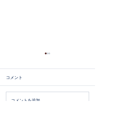
コメント
コメントを追加…
当サロンがご紹介されま
大丈夫。あなた
した
と変われるから