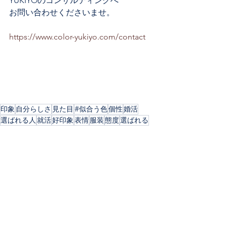
YUKIYOのコンサルティングへ
お問い合わせくださいませ。
https://www.color-yukiyo.com/contact
印象
自分らしさ
見た目
#似合う色
個性
婚活
選ばれる人
就活
好印象
表情
服装
態度
選ばれる
コラム・感じること
大人の女性の気になること
すべて表示
最新記事