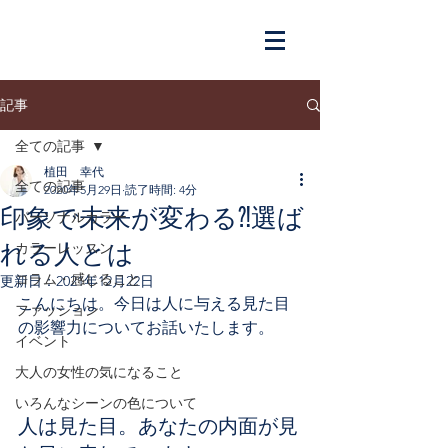
記事
全ての記事
植田 幸代
全ての記事
2020年5月29日
読了時間: 4分
印象で未来が変わる⁈選ば
パーソナルカラー
れる人とは
カラーレッスン
コラム・感じること
更新日：
2021年12月22日
こんにちは。今日は人に与える見た目
ファッション
の影響力についてお話いたします。
イベント
大人の女性の気になること
いろんなシーンの色について
人は見た目。あなたの内面が見