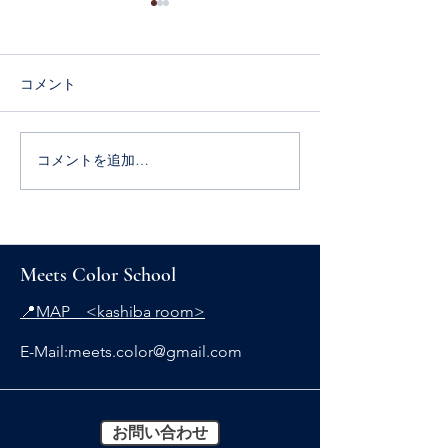
コメント
コメントを追加…
オンライン カラーイベ
パーソナルカラ
ント開催
流れ
Meets Color School
📍MAP <kashiba room>
E-Mail:
meets.color@gmail.com
お問い合わせ