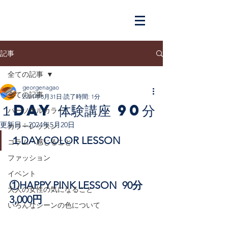
記事
全ての記事
georgenagao
全ての記事
2021年8月31日
読了時間: 1分
１day 体験講座 90分
パーソナルカラー
更新日：
2024年5月20日
カラーレッスン
１DAY COLOR LESSON
コラム・感じること
ファッション
イベント
①HAPPY PINK LESSON  90分　
大人の女性の気になること
3,000円
いろんなシーンの色について